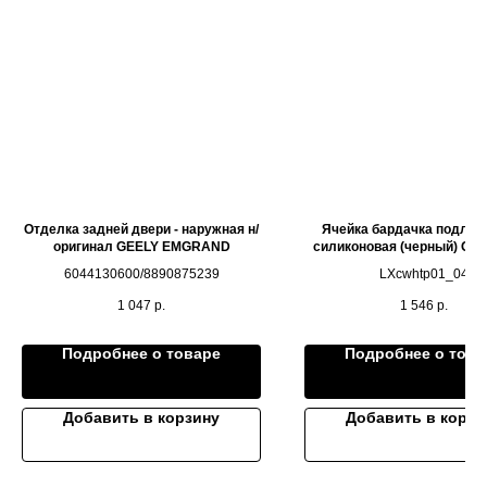
Отделка задней двери - наружная н/
Ячейка бардачка подлок
оригинал GEELY EMGRAND
силиконовая (черный) О
LIXIANG L8 L9
6044130600/8890875239
LXcwhtp01_04
1 047
р.
1 546
р.
Подробнее о товаре
Подробнее о това
Добавить в корзину
Добавить в корзи