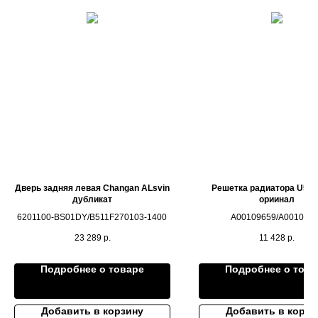
Дверь задняя левая Changan ALsvin
Решетка радиатора U5 P
дубликат
ориинал
6201100-BS01DY/B511F270103-1400
A00109659/A001096
23 289
р.
11 428
р.
Подробнее о товаре
Подробнее о това
Добавить в корзину
Добавить в корзи