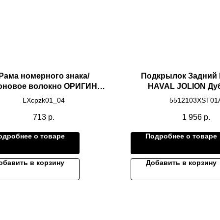
Рама номерного знака/
Подкрылок Задний
оновое волокно ОРИГИНАЛ
HAVAL JOLION Ду
LIXIANG
LXcpzk01_04
5512103XST01
713
р.
1 956
р.
одробнее о товаре
Подробнее о товаре
обавить в корзину
Добавить в корзину