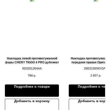
Накладка левой противотуманной
Накладка противотуманн
фары CHERY TIGGO 4 PRO дубликат
передняя правая Оригин
500
602001264AA
2803158XKV3AA
786
р.
2 857
р.
Подробнее о товаре
Подробнее о това
Добавить в корзину
Добавить в корзи