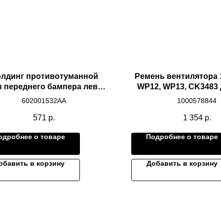
лдинг противотуманной
Ремень вентилятора 
 переднего бампера левый
WP12, WP13, CK3483
жний OMODA S5 дубликат
602001532AA
1000578844
571
р.
1 354
р.
одробнее о товаре
Подробнее о товаре
обавить в корзину
Добавить в корзину