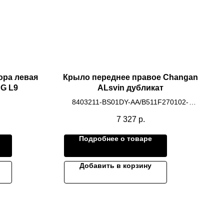
ора левая
Крыло переднее правое Changan
NG L9
ALsvin дубликат
8403211-BS01DY-AA/B511F270102-
0200-AA
7 327
р.
Подробнее о товаре
Добавить в корзину