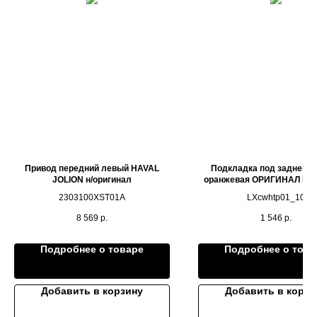
Привод передний левый HAVAL
Подкладка под задней 
JOLION н/оригинал
оранжевая ОРИГИНАЛ LIX
L9
2303100XST01A
LXcwhtp01_10
8 569
р.
1 546
р.
Подробнее о товаре
Подробнее о това
Добавить в корзину
Добавить в корзи