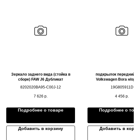
Зеркало заднего вида (стойка в
подкрылок передний л
сборе) FAW J6 Дубликат
Volkswagen Bora н/ориг
8202020BA95-C00J-12
19G805911D
7 626
р.
4 456
р.
Подробнее о товаре
Подробнее о това
Добавить в корзину
Добавить в корзи