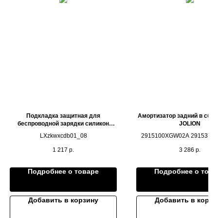
Подкладка защитная для
Амортизатор задний в сбо
беспроводной зарядки силикон
JOLION
(оранжевая) ОРИГИНАЛ LIXIANG L7
LXzkwxcdb01_08
2915100XGW02A 2915370
L8 L9
1 217
р.
3 286
р.
Подробнее о товаре
Подробнее о това
Добавить в корзину
Добавить в корзи