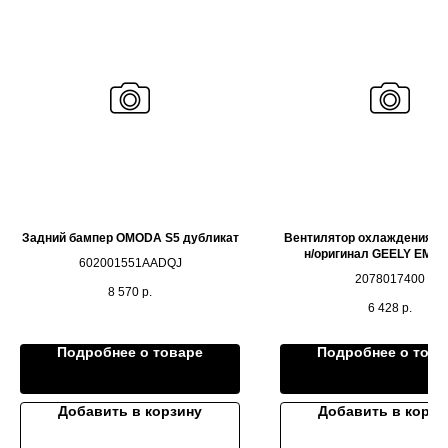
Задний бампер OMODA S5 дубликат
Вентилятор охлаждения д
н/оригинал GEELY EMG
602001551AADQJ
2078017400
8 570
р.
6 428
р.
Подробнее о товаре
Подробнее о това
Добавить в корзину
Добавить в корзи