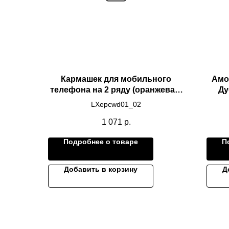
Кармашек для мобильного
Амо
телефона на 2 ряду (оранжевая)
Ду
2 шт ОРИГИНАЛ LIXIANG L9/L8
LXepcwd01_02
1 071
р.
Подробнее о товаре
П
Добавить в корзину
Д