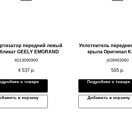
ртизатор передний левый
Уплотнитель передне
бликат GEELY EMGRAND
крыла Оригинал KA
4013090900
j428403060
4 537
р.
505
р.
одробнее о товаре
Подробнее о товаре
обавить в корзину
Добавить в корзину