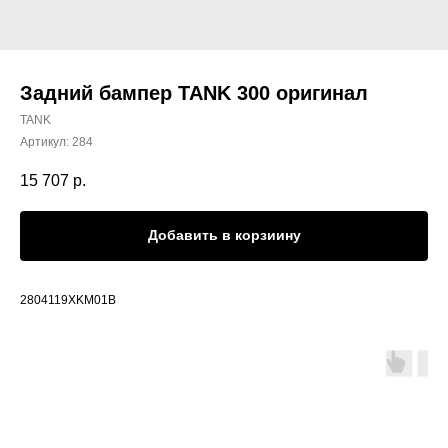
Задний бампер TANK 300 оригинал
TANK
Артикул:
284
15 707
р.
Добавить в корзиину
2804119XKM01B