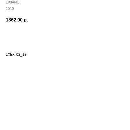
LIXIANG
1010
1862,00
р.
Добавить в корзиину
LXfsxft02_18