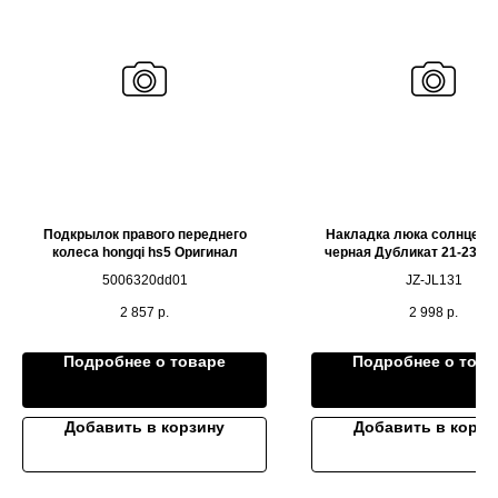
Подкрылок правого переднего
Накладка люка солнцеза
колеса hongqi hs5 Оригинал
черная Дубликат 21-23 Xi
5006320dd01
JZ-JL131
2 857
р.
2 998
р.
Подробнее о товаре
Подробнее о това
Добавить в корзину
Добавить в корзи