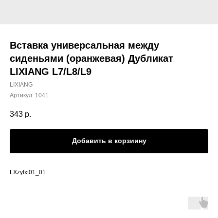
Вставка универсальная между
сиденьями (оранжевая) Дубликат
LIXIANG L7/L8/L9
LIXIANG
Артикул:
1041
343
р.
Добавить в корзиину
LXzyfxt01_01