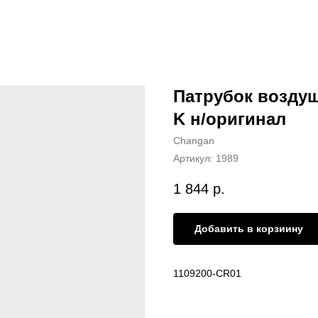
Патрубок возду
K н/оригинал
Changan
Артикул:
1989
1 844
р.
Добавить в корзиину
1109200-CR01