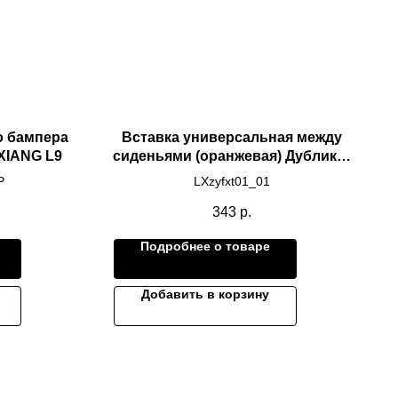
о бампера
Вставка универсальная между
XIANG L9
сиденьями (оранжевая) Дубликат
LIXIANG L7/L8/L9
P
LXzyfxt01_01
343
р.
Подробнее о товаре
Добавить в корзину