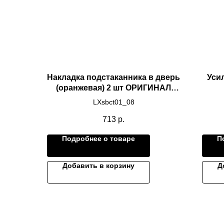
Накладка подстаканника в дверь
Уси
(оранжевая) 2 шт ОРИГИНАЛ
LIXIANG L8 L9
LXsbct01_08
713
р.
Подробнее о товаре
П
Добавить в корзину
Д