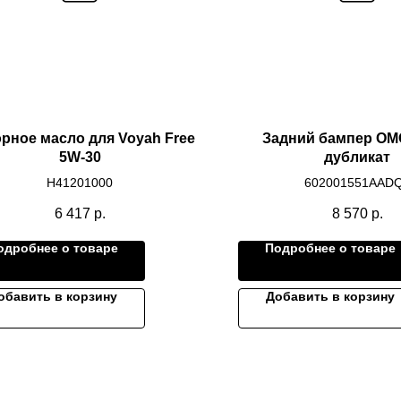
рное масло для Voyah Free
Задний бампер OM
5W-30
дубликат
H41201000
602001551AAD
6 417
р.
8 570
р.
одробнее о товаре
Подробнее о товаре
обавить в корзину
Добавить в корзину