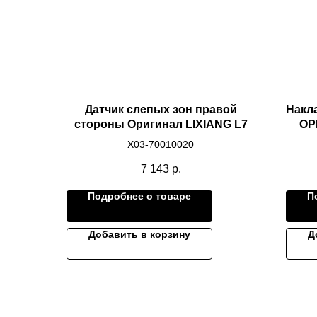
Датчик слепых зон правой
Накл
стороны Оригинал LIXIANG L7
ОР
X03-70010020
7 143
р.
Подробнее о товаре
П
Добавить в корзину
Д