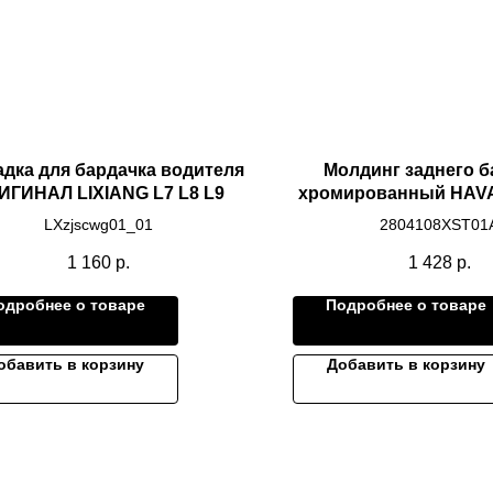
адка для бардачка водителя
Молдинг заднего 
ИГИНАЛ LIXIANG L7 L8 L9
хромированный HAV
дубликат
LXzjscwg01_01
2804108XST01
1 160
р.
1 428
р.
одробнее о товаре
Подробнее о товаре
обавить в корзину
Добавить в корзину