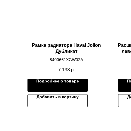
Рамка радиатора Haval Jolion
Расши
Дубликат
лев
J
8400661XGW02A
7 138
р.
Подробнее о товаре
П
Добавить в корзину
Д