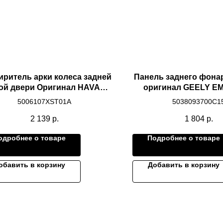
ритель арки колеса задней
Панель заднего фона
ой двери Оригинал HAVAL
оригинал GEELY 
OLION 2024 Рестайлинг
5006107XST01A
5038093700C1
2 139
р.
1 804
р.
одробнее о товаре
Подробнее о товаре
обавить в корзину
Добавить в корзину