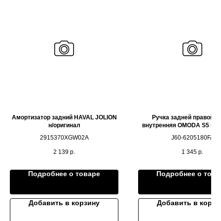
Амортизатор задний HAVAL JOLION
Ручка задней правой д
н/оригинал
внутренняя OMODA S5 н/о
2915370XGW02A
J60-6205180FA
2 139
р.
1 345
р.
Подробнее о товаре
Подробнее о това
Добавить в корзину
Добавить в корзи