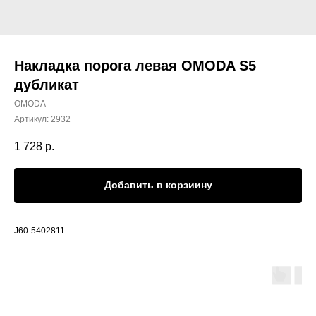
Накладка порога левая OMODA S5
дубликат
OMODA
Артикул:
2932
1 728
р.
Добавить в корзиину
J60-5402811