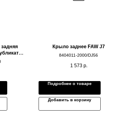
 задняя
Крыло заднее FAW J7
убликат
8404011-2000/DJ56
K C7H
0
1 573
р.
Подробнее о товаре
Добавить в корзину