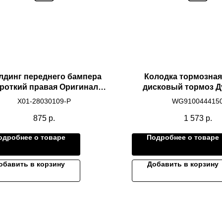
лдинг переднего бампера
Колодка тормозная
роткий правая Оригинал
дисковый тормоз Д
LIXIANG L9
HOWO T5G, SITRA
X01-28030109-P
WG910044415
875
р.
1 573
р.
одробнее о товаре
Подробнее о товаре
обавить в корзину
Добавить в корзину