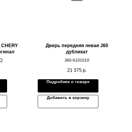
и CHERY
Дверь передняя левая J60
игинал
дубликат
DQ
J60-6101010
21 375
р.
Подробнее о товаре
Добавить в корзину