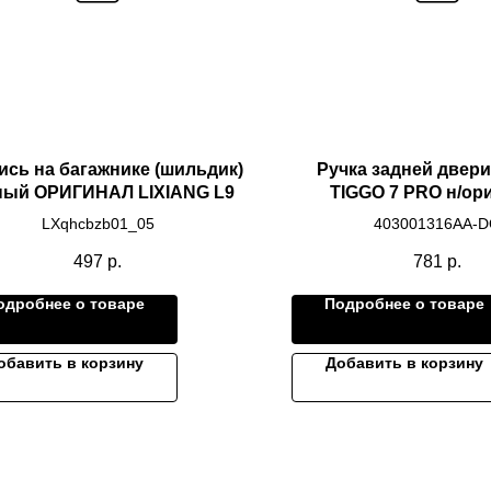
ись на багажнике (шильдик)
Ручка задней двер
ный ОРИГИНАЛ LIXIANG L9
TIGGO 7 PRO н/ор
LXqhcbzb01_05
403001316AA-
497
р.
781
р.
одробнее о товаре
Подробнее о товаре
обавить в корзину
Добавить в корзину