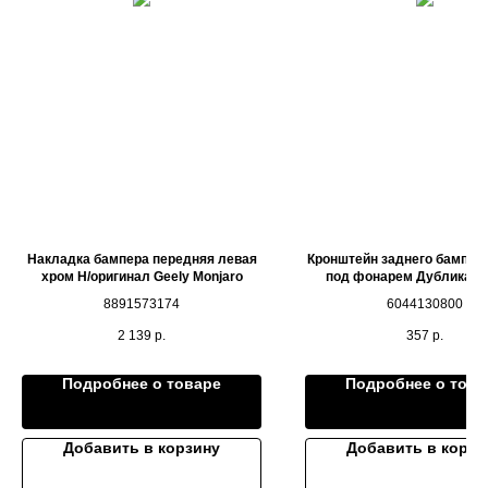
Накладка бампера передняя левая
Кронштейн заднего бампер
хром Н/оригинал Geely Monjaro
под фонарем Дубликат 
EMGRAND
8891573174
6044130800
2 139
р.
357
р.
Подробнее о товаре
Подробнее о това
Добавить в корзину
Добавить в корзи