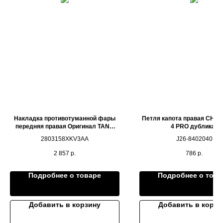
Накладка противотуманной фары
Петля капота правая CHER
передняя правая Оригинал TANK
4 PRO дубликат
500
2803158XKV3AA
J26-8402040
2 857
р.
786
р.
Подробнее о товаре
Подробнее о това
Добавить в корзину
Добавить в корзи