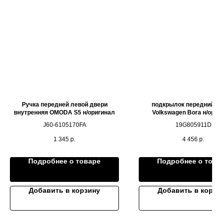
Ручка передней левой двери
подкрылок передний л
внутренняя OMODA S5 н/оригинал
Volkswagen Bora н/ориг
J60-6105170FA
19G805911D
1 345
р.
4 456
р.
Подробнее о товаре
Подробнее о това
Добавить в корзину
Добавить в корзи