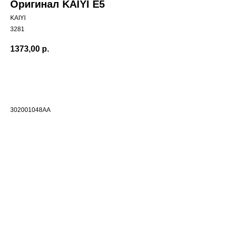
Оригинал KAIYI E5
KAIYI
3281
1373,00
р.
Добавить в корзиину
302001048AA