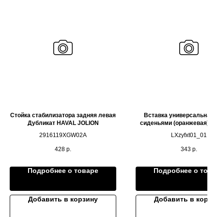
Стойка стабилизатора задняя левая
Вставка универсальная
Дубликат HAVAL JOLION
сиденьями (оранжевая) Д
LIXIANG L7/L8/L9
2916119XGW02A
LXzyfxt01_01
428
р.
343
р.
Подробнее о товаре
Подробнее о това
Добавить в корзину
Добавить в корзи