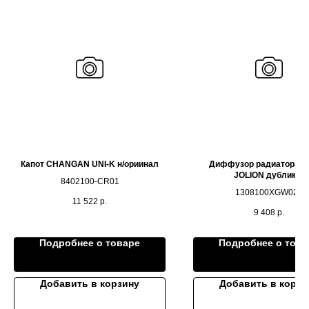
Капот CHANGAN UNI-K н/ориинал
Диффузор радиатора H
JOLION дубликат
8402100-CR01
1308100XGW02A
11 522
р.
9 408
р.
Подробнее о товаре
Подробнее о това
Добавить в корзину
Добавить в корзи