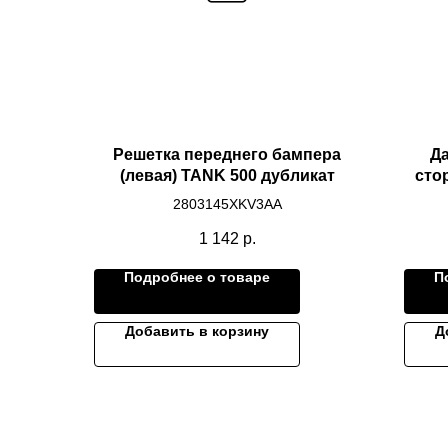
Решетка переднего бампера
Да
(левая) TANK 500 дубликат
сто
2803145XKV3AA
1 142
р.
Подробнее о товаре
П
Добавить в корзину
Д