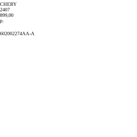
CHERY
2407
899,00
р.
Добавить в корзиину
602002274AA-A