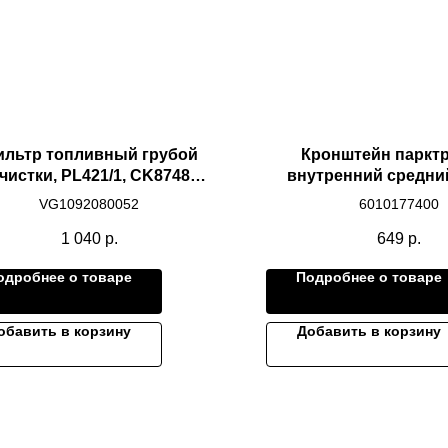
льтр топливный грубой
Кронштейн паркт
чистки, PL421/1, CK8748
внутренний средни
Дубликат
переднего бампера 
VG1092080052
6010177400
GEELY MONJA
1 040
р.
649
р.
одробнее о товаре
Подробнее о товаре
обавить в корзину
Добавить в корзину