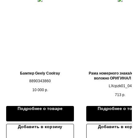
Бампер Geely Coolray
Рама номерного знака/кар
волокно ОРИГИНАЛ LIX
8890343860
LXcpzk01_04
10 000
р.
713
р.
Подробнее о товаре
Подробнее о това
Добавить в корзину
Добавить в корзи