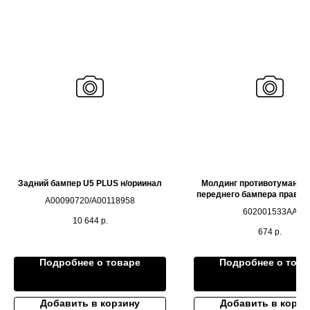
Задний бампер U5 PLUS н/ориинал
Молдинг противотуманно
переднего бампера правы
A00090720/A00118958
S5 дубликат
602001533AA
10 644
р.
674
р.
Подробнее о товаре
Подробнее о това
Добавить в корзину
Добавить в корзи