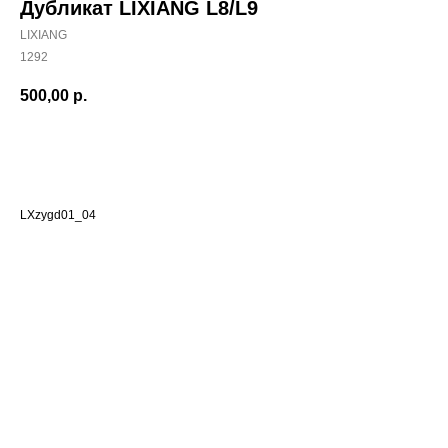
Дубликат LIXIANG L8/L9
LIXIANG
1292
500,00
р.
Добавить в корзиину
LXzygd01_04