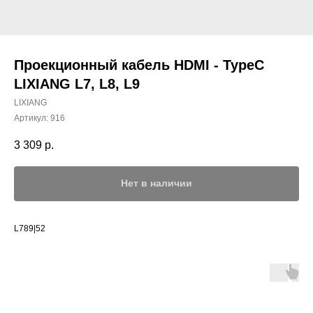
Проекционный кабель HDMI - TypeC
LIXIANG L7, L8, L9
LIXIANG
Артикул:
916
3 309
р.
Нет в наличии
L789|52