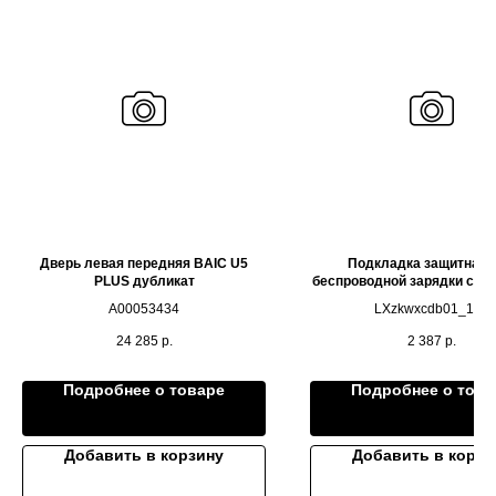
Дверь левая передняя BAIC U5
Подкладка защитная 
PLUS дубликат
беспроводной зарядки с 2м
силикон (оранжевая) ОР
A00053434
LXzkwxcdb01_103
LIXIANG L7 L8 L9
24 285
р.
2 387
р.
Подробнее о товаре
Подробнее о това
Добавить в корзину
Добавить в корзи