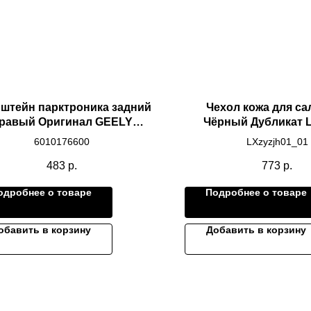
штейн парктроника задний
Чехол кожа для с
равый Оригинал GEELY
Чёрный Дубликат 
MONJARO
L9/L8/L7
6010176600
LXzyzjh01_01
483
р.
773
р.
одробнее о товаре
Подробнее о товаре
обавить в корзину
Добавить в корзину