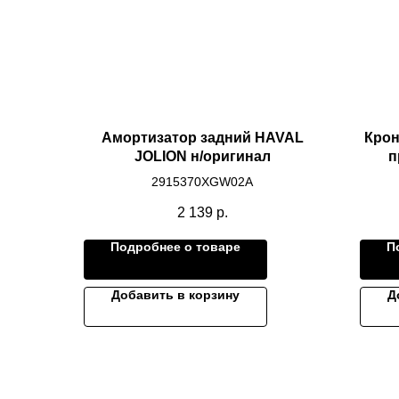
Амортизатор задний HAVAL
Крон
JOLION н/оригинал
п
2915370XGW02A
2 139
р.
Подробнее о товаре
П
Добавить в корзину
Д