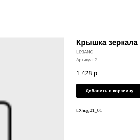
Крышка зеркала 
LIXIANG
Артикул:
2
1 428
р.
Добавить в корзиину
LXhsjg01_01