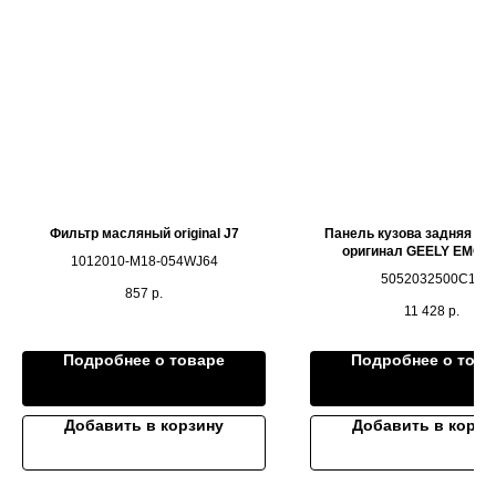
Фильтр масляный original J7
Панель кузова задняя в с
оригинал GEELY EMG
1012010-M18-054WJ64
5052032500C15
857
р.
11 428
р.
Подробнее о товаре
Подробнее о това
Добавить в корзину
Добавить в корзи