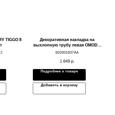
RY TIGGO 8
Декоративная накладка на
т
выхлопную трубу левая OMODA
S5 оригинал
YJ
602001837AA
1 849
р.
Подробнее о товаре
Добавить в корзину