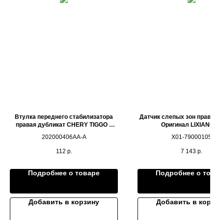
Втулка переднего стабилизатора
Датчик слепых зон правой
правая дубликат CHERY TIGGO 4
Оригинал LIXIANG L
PRO
202000406AA-A
X01-79000105
112
р.
7 143
р.
Подробнее о товаре
Подробнее о това
Добавить в корзину
Добавить в корзи